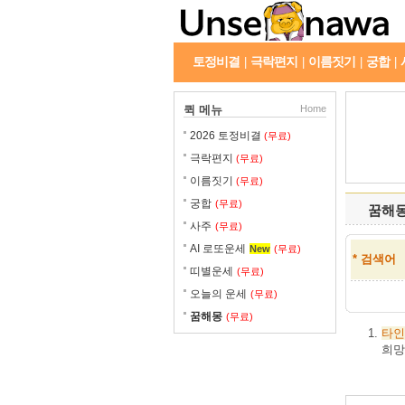
토정비결
극락편지
이름짓기
궁합
|
|
|
|
퀵 메뉴
Home
2026 토정비결
(무료)
극락편지
(무료)
이름짓기
(무료)
궁합
(무료)
꿈해
사주
(무료)
AI 로또운세
New
(무료)
* 검색어
띠별운세
(무료)
오늘의 운세
(무료)
꿈해몽
(무료)
타인
희망