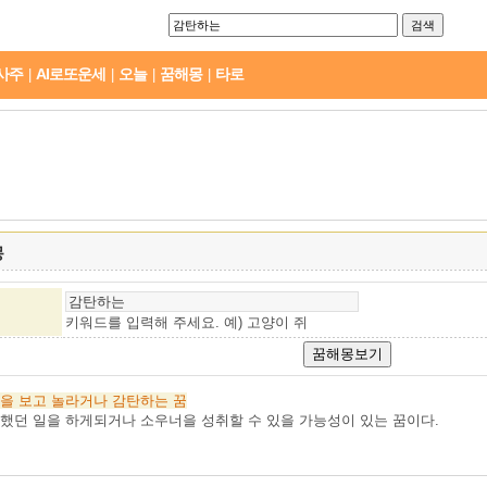
사주
AI로또운세
오늘
꿈해몽
타로
|
|
|
|
몽
키워드를 입력해 주세요. 예)
고양이 쥐
을
보고
놀라거나
감탄하는
꿈
했던 일을 하게되거나 소우너을 성취할 수 있을 가능성이 있는 꿈이다.