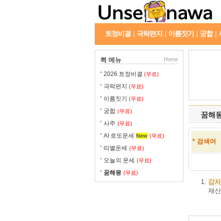
토정비결
극락편지
이름짓기
궁합
|
|
|
|
퀵 메뉴
Home
2026 토정비결
(무료)
극락편지
(무료)
이름짓기
(무료)
궁합
(무료)
꿈해
사주
(무료)
AI 로또운세
New
(무료)
* 검색어
띠별운세
(무료)
오늘의 운세
(무료)
꿈해몽
(무료)
감자
재산